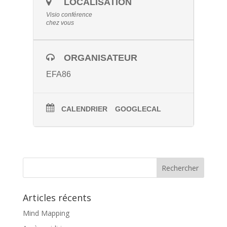
LOCALISATION
Toutes les informations seront adressées aux
participants par email deux jours avant la
Visio conférence
rencontre.
chez vous
ORGANISATEUR
EFA86
CALENDRIER
GOOGLECAL
Articles récents
Mind Mapping