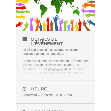
DÉTAILS DE
L'ÉVÉNEMENT
Le 25 juin prochain, nous organisons une
rencontre autour de l’adoption.
Comme pour chaque rencontre nous répondrons
à toutes vos questions et poursuivrons les
échanges en deuxième partie de soirée sur la
En savoir plus
thématique :
La scolarisation de nos enfants
Nous vous rappelons que l’inscription est
obligatoire, le formulaire est accessible en
cliquant
ICI
HEURE
Plus d’informations sur nos actions, sur notre
page
Actions départementales
.
(Vendredi) 20 h 30 min - 23 h 30 min
En raison de la crise sanitaire, La rencontre
autour de l’adoption se déroulera en visio
conférence.