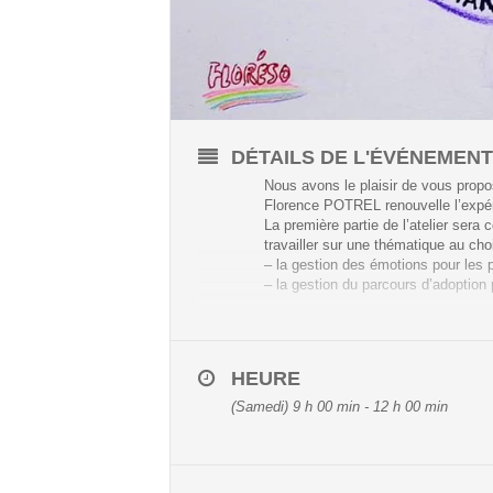
DÉTAILS DE L'ÉVÉNEMEN
Nous avons le plaisir de vous propos
Florence POTREL renouvelle l’expér
La première partie de l’atelier ser
travailler sur une thématique au cho
– la gestion des émotions pour les p
– la gestion du parcours d’adoption 
Cet atelier aura lieu le samedi 19 s
Le nombre de places étant limité à 8
inscrire dès à présent. (en cliquant
HEURE
Afin de pouvoir permettre à chacun 
(Samedi) 9 h 00 min - 12 h 00 min
En attentant de la rencontrer, nous 