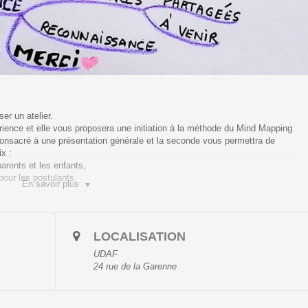
T
er un atelier.
ience et elle vous proposera une initiation à la méthode du Mind Mapping
a consacré à une présentation générale et la seconde vous permettra de
ix :
arents et les enfants,
pour les postulants.
En savoir plus
eptembre et est réservé à nos adhérents à jour de leur cotisations.
 participants (parents et enfants inclus), nous vous invitons à vous pré-
 sur En Savoir Plus)
LOCALISATION
d’y participer,un seul parent peut accompagner son enfant.
UDAF
vous invitons à consulter
son site Internet
24 rue de la Garenne