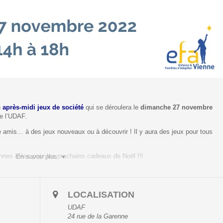
T
n
après-midi jeux de société
qui se déroulera le
dimanche 27 novembre
de l’UDAF.
re amis… à des jeux nouveaux ou à découvrir ! Il y aura des jeux pour tous
nnes idées pour les prochains cadeaux de Noël !!!
En savoir plus
LOCALISATION
UDAF
24 rue de la Garenne